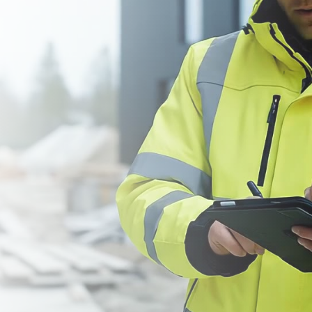
Få gratis adgang
Se video
★
★
★
★
50+