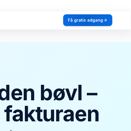
Få gratis adgang
den bøvl –
 fakturaen