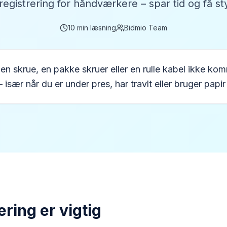
eregistrering for håndværkere – spar tid og få 
10
min læsning
Bidmio Team
en skrue, en pakke skruer eller en rulle kabel ikke ko
sær når du er under pres, har travlt eller bruger papir t
ring er vigtig