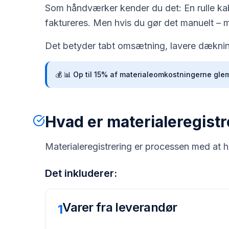
Som håndværker kender du det: En rulle kabel
faktureres. Men hvis du gør det manuelt – me
Det betyder tabt omsætning, lavere dækning
💰
📊 Op til 15% af materialeomkostningerne glem
Hvad er materialeregistr
Materialeregistrering er processen med at hol
Det inkluderer:
Varer fra leverandør
1