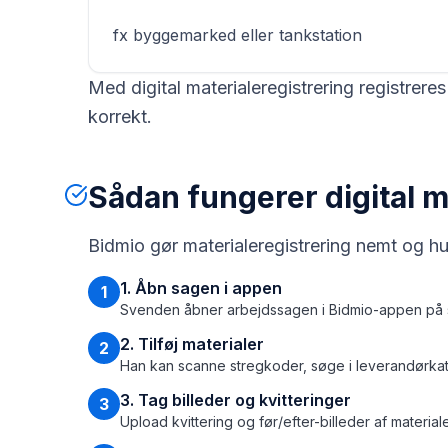
fx byggemarked eller tankstation
Med digital materialeregistrering registreres
korrekt.
Sådan fungerer digital m
Bidmio gør materialeregistrering nemt og hur
1. Åbn sagen i appen
1
Svenden åbner arbejdssagen i Bidmio-appen på s
2. Tilføj materialer
2
Han kan scanne stregkoder, søge i leverandørkata
3. Tag billeder og kvitteringer
3
Upload kvittering og før/efter-billeder af material