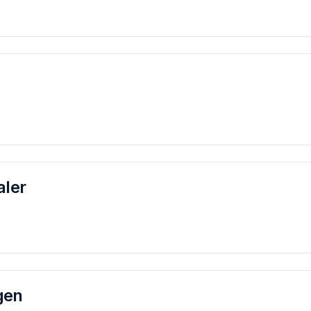
aler
gen