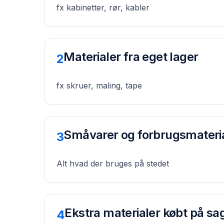
fx kabinetter, rør, kabler
Materialer fra eget lager
2
fx skruer, maling, tape
Småvarer og forbrugsmateri
3
Alt hvad der bruges på stedet
Ekstra materialer købt på sa
4